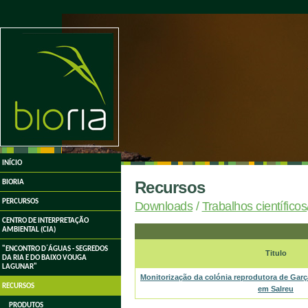
undefined
INÍCIO
Recursos
BIORIA
PERCURSOS
Downloads
/
Trabalhos científicos
CENTRO DE INTERPRETAÇÃO
AMBIENTAL (CIA)
"ENCONTRO D´ÁGUAS - SEGREDOS
Titulo
DA RIA E DO BAIXO VOUGA
LAGUNAR"
Monitorização da colónia reprodutora de Gar
RECURSOS
em Salreu
PRODUTOS