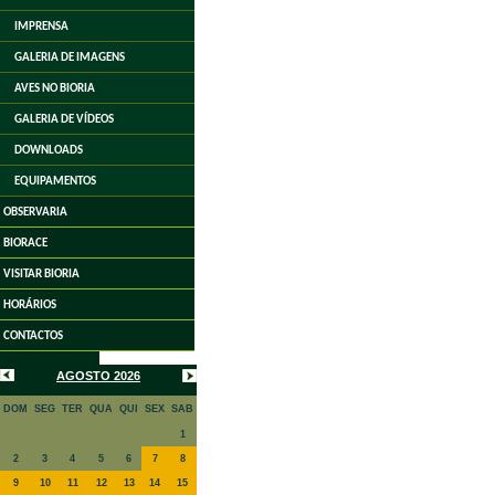
IMPRENSA
GALERIA DE IMAGENS
AVES NO BIORIA
GALERIA DE VÍDEOS
DOWNLOADS
EQUIPAMENTOS
OBSERVARIA
BIORACE
VISITAR BIORIA
HORÁRIOS
CONTACTOS
AGOSTO 2026
DOM
SEG
TER
QUA
QUI
SEX
SAB
1
2
3
4
5
6
7
8
9
10
11
12
13
14
15