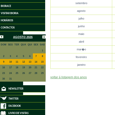
setembro
BIORACE
agosto
VISITAR BIORIA
julho
HORÁRIOS
junho
CONTACTOS
maio
AGOSTO 2026
abril
DOM
SEG
TER
QUA
QUI
SEX
SAB
mar�o
1
2
3
4
5
6
7
8
fevereiro
9
10
11
12
13
14
15
janeiro
16
17
18
19
20
21
22
23
24
25
26
27
28
29
voltar á listagem dos anos
30
31
NEWSLETTER
TWITTER
FACEBOOK
LIVRO DE VISITAS