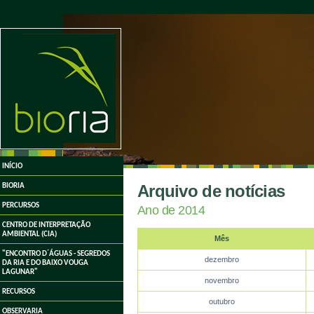
undefined
INÍCIO
Arquivo de notícias
BIORIA
PERCURSOS
Ano de 2014
CENTRO DE INTERPRETAÇÃO
AMBIENTAL (CIA)
Mês
"ENCONTRO D´ÁGUAS - SEGREDOS
dezembro
DA RIA E DO BAIXO VOUGA
LAGUNAR"
novembro
RECURSOS
outubro
OBSERVARIA