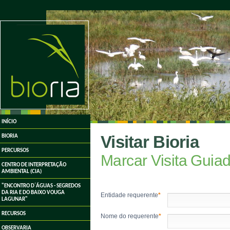
undefined
INÍCIO
Visitar Bioria
BIORIA
PERCURSOS
Marcar Visita Guia
CENTRO DE INTERPRETAÇÃO
AMBIENTAL (CIA)
"ENCONTRO D´ÁGUAS - SEGREDOS
DA RIA E DO BAIXO VOUGA
Entidade requerente
*
LAGUNAR"
RECURSOS
Nome do requerente
*
OBSERVARIA