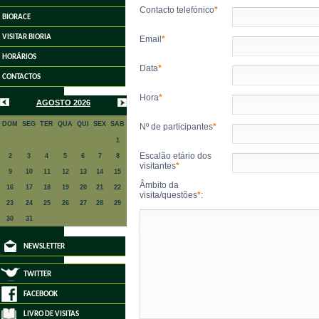
Contacto telefónico
*
BIORACE
VISITAR BIORIA
Email
*
HORÁRIOS
Data
*
CONTACTOS
Hora
*
AGOSTO 2026
DOM
SEG
TER
QUA
QUI
SEX
SAB
Nº de participantes
*
1
Escalão etário dos
2
3
4
5
6
7
8
visitantes
*
9
10
11
12
13
14
15
Âmbito da
16
17
18
19
20
21
22
visita/questões
*
:
23
24
25
26
27
28
29
30
31
NEWSLETTER
TWITTER
FACEBOOK
LIVRO DE VISITAS