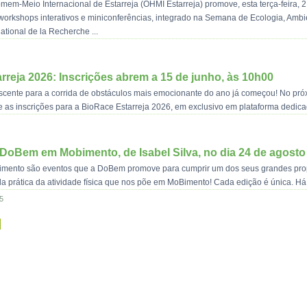
mem-Meio Internacional de Estarreja (OHMI Estarreja) promove, esta terça-feira, 
 workshops interativos e miniconferências, integrado na Semana de Ecologia, Amb
tional de la Recherche ...
rreja 2026: Inscrições abrem a 15 de junho, às 10h00
cente para a corrida de obstáculos mais emocionante do ano já começou! No próx
e as inscrições para a BioRace Estarreja 2026, em exclusivo em plataforma dedicad
DoBem em Mobimento, de Isabel Silva, no dia 24 de agosto
nto são eventos que a DoBem promove para cumprir um dos seus grandes propósi
da prática da atividade física que nos põe em MoBimento! Cada edição é única. Há
5