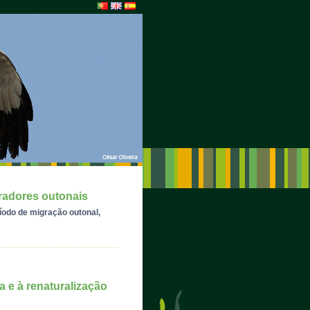
radores outonais
íodo de migração outonal,
a e à renaturalização