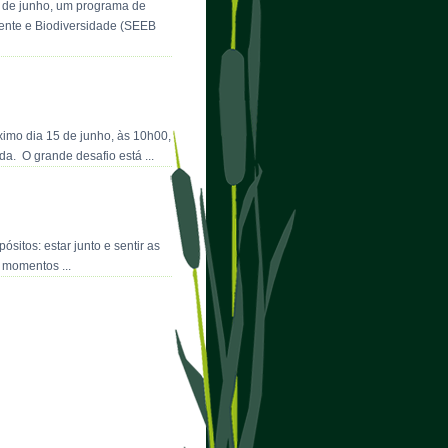
2 de junho, um programa de
iente e Biodiversidade (SEEB
imo dia 15 de junho, às 10h00,
a. O grande desafio está ...
tos: estar junto e sentir as
 momentos ...