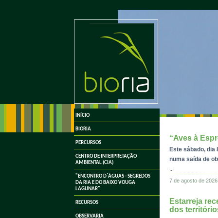
undefined
INÍCIO
BIORIA
“Aves à Espr
PERCURSOS
Este sábado, dia 
CENTRO DE INTERPRETAÇÃO
numa saída de ob
AMBIENTAL (CIA)
...
"ENCONTRO D´ÁGUAS - SEGREDOS
7 de agosto de 2026
DA RIA E DO BAIXO VOUGA
LAGUNAR"
Estarreja rec
RECURSOS
dos território
OBSERVARIA