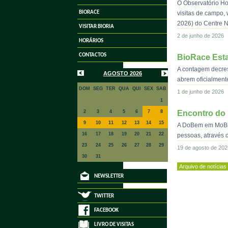
O Observatório Ho
BIORACE
visitas de campo,
2026) do Centre Na
VISITAR BIORIA
2 de junho de 2026
HORÁRIOS
CONTACTOS
BioRace Esta
A contagem decres
AGOSTO 2026
abrem oficialment
DOM
SEG
TER
QUA
QUI
SEX
SAB
1 de junho de 2026
1
2
3
4
5
6
7
8
Encontro do 
9
10
11
12
13
14
15
A DoBem em MoBime
16
17
18
19
20
21
22
pessoas, através 
23
24
25
26
27
28
29
19 de agosto de 202
30
31
Arquivo de notícias
NEWSLETTER
TWITTER
FACEBOOK
LIVRO DE VISITAS