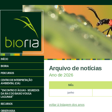
undefined
INÍCIO
Arquivo de notícias
BIORIA
PERCURSOS
Ano de 2026
CENTRO DE INTERPRETAÇÃO
AMBIENTAL (CIA)
Mês
"ENCONTRO D´ÁGUAS - SEGREDOS
junho
DA RIA E DO BAIXO VOUGA
LAGUNAR"
RECURSOS
voltar á listagem dos anos
OBSERVARIA