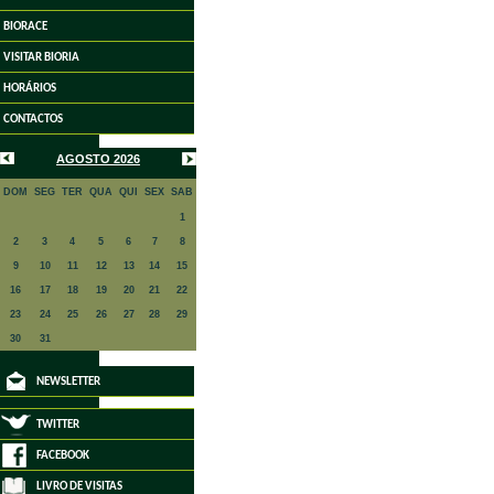
BIORACE
VISITAR BIORIA
HORÁRIOS
CONTACTOS
AGOSTO 2026
DOM
SEG
TER
QUA
QUI
SEX
SAB
1
2
3
4
5
6
7
8
9
10
11
12
13
14
15
16
17
18
19
20
21
22
23
24
25
26
27
28
29
30
31
NEWSLETTER
TWITTER
FACEBOOK
LIVRO DE VISITAS