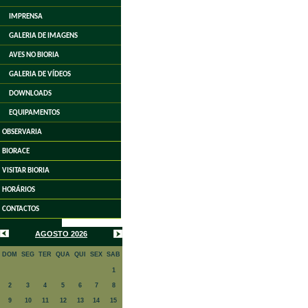
IMPRENSA
GALERIA DE IMAGENS
AVES NO BIORIA
GALERIA DE VÍDEOS
DOWNLOADS
EQUIPAMENTOS
OBSERVARIA
BIORACE
VISITAR BIORIA
HORÁRIOS
CONTACTOS
AGOSTO 2026
DOM
SEG
TER
QUA
QUI
SEX
SAB
1
2
3
4
5
6
7
8
9
10
11
12
13
14
15