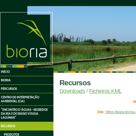
undefined
INÍCIO
Recursos
BIORIA
PERCURSOS
Downloads
/
Ficheiros KML
CENTRO DE INTERPRETAÇÃO
ti
AMBIENTAL (CIA)
"ENCONTRO D´ÁGUAS - SEGREDOS
link:
https://www.biori
DA RIA E DO BAIXO VOUGA
LAGUNAR"
RECURSOS
PRODUTOS