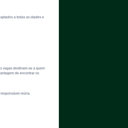
daptados a todas as idades e
stas vagas destinam-se a quem
 vantagem de encontrar os
o responsável reúna