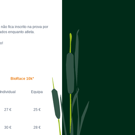
não fica inscrito na prova por
ados enquanto atleta.
o!
BioRace 10k*
Individual
Equipa
27 €
25 €
30 €
28 €