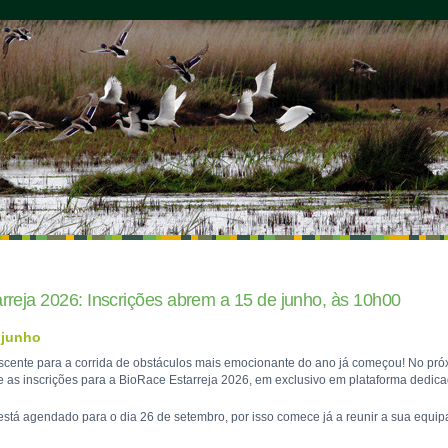
rreja 2026: Inscrições abrem a 15 de junho, às 10h00
 junho
cente para a corrida de obstáculos mais emocionante do ano já começou! No próx
e as inscrições para a BioRace Estarreja 2026, em exclusivo em plataforma dedic
está agendado para o dia 26 de setembro, por isso comece já a reunir a sua equipa