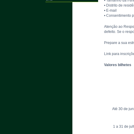
• Tamanho da t-shi
• Distrito de resid
• E-mail
• Consentimento 
Atenção ao Respons
defeito. Se o res
Prepare a sua est
Link para inscriçõ
Valores bilhetes
Até 30 de ju
1 a 31 de jul