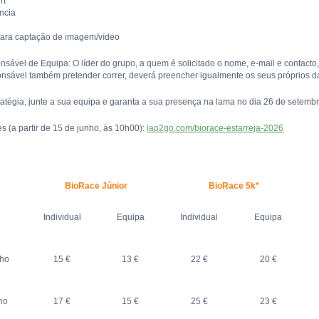
rt
ência
para captação de imagem/vídeo
ável de Equipa: O líder do grupo, a quem é solicitado o nome, e-mail e contacto, 
ponsável também pretender correr, deverá preencher igualmente os seus próprios d
ratégia, junte a sua equipa e garanta a sua presença na lama no dia 26 de setembr
es (a partir de 15 de junho, às 10h00):
lap2go.com/biorace-estarreja-2026
BioRace Júnior
BioRace 5k*
Individual
Equipa
Individual
Equipa
nho
15 €
13 €
22 €
20 €
ho
17 €
15 €
25 €
23 €