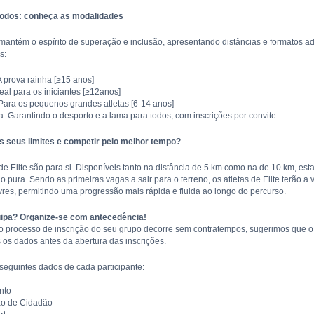
todos: conheça as modalidades
mantém o espírito de superação e inclusão, apresentando distâncias e formatos a
s:
A prova rainha [≥15 anos]
eal para os iniciantes [≥12anos]
 Para os pequenos grandes atletas [6-14 anos]
a: Garantindo o desporto e a lama para todos, com inscrições por convite
os seus limites e competir pelo melhor tempo?
de Elite são para si. Disponíveis tanto na distância de 5 km como na de 10 km, e
 pura. Sendo as primeiras vagas a sair para o terreno, os atletas de Elite terão a
vres, permitindo uma progressão mais rápida e fluida ao longo do percurso.
uipa? Organize-se com antecedência!
 o processo de inscrição do seu grupo decorre sem contratempos, sugerimos que 
 os dados antes da abertura das inscrições.
seguintes dados de cada participante:
nto
ão de Cidadão