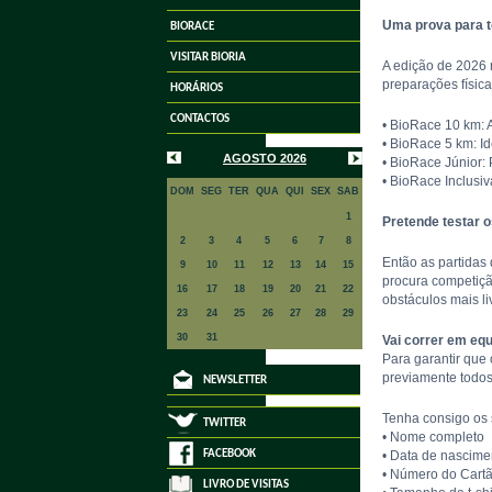
Uma prova para 
BIORACE
VISITAR BIORIA
A edição de 2026 
preparações física
HORÁRIOS
CONTACTOS
• BioRace 10 km: 
• BioRace 5 km: Id
AGOSTO 2026
• BioRace Júnior:
• BioRace Inclusiv
DOM
SEG
TER
QUA
QUI
SEX
SAB
1
Pretende testar 
2
3
4
5
6
7
8
Então as partidas 
9
10
11
12
13
14
15
procura competição
16
17
18
19
20
21
22
obstáculos mais li
23
24
25
26
27
28
29
30
31
Vai correr em eq
Para garantir que
previamente todos
NEWSLETTER
Tenha consigo os 
TWITTER
• Nome completo
FACEBOOK
• Data de nascime
• Número do Cart
LIVRO DE VISITAS