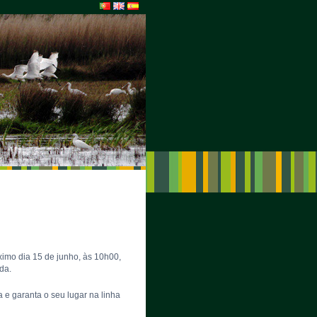
imo dia 15 de junho, às 10h00,
ada.
 e garanta o seu lugar na linha