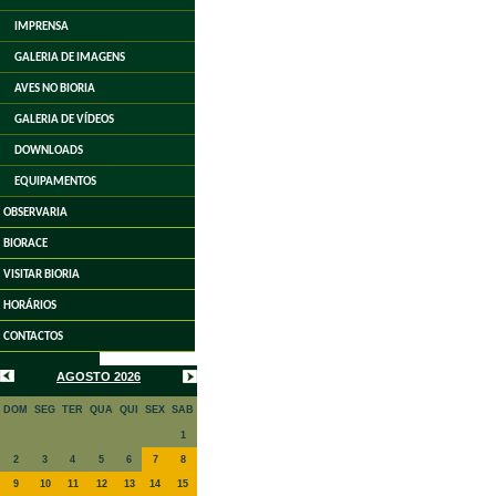
IMPRENSA
GALERIA DE IMAGENS
AVES NO BIORIA
GALERIA DE VÍDEOS
DOWNLOADS
EQUIPAMENTOS
OBSERVARIA
BIORACE
VISITAR BIORIA
HORÁRIOS
CONTACTOS
AGOSTO 2026
DOM
SEG
TER
QUA
QUI
SEX
SAB
1
2
3
4
5
6
7
8
9
10
11
12
13
14
15