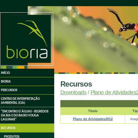
undefined
INÍCIO
Recursos
BIORIA
PERCURSOS
Downloads
/
Plano de Atividades
CENTRO DE INTERPRETAÇÃO
AMBIENTAL (CIA)
Titulo
Tip
"ENCONTRO D´ÁGUAS - SEGREDOS
DA RIA E DO BAIXO VOUGA
Plano de Atividades2012
ima
LAGUNAR"
RECURSOS
PRODUTOS